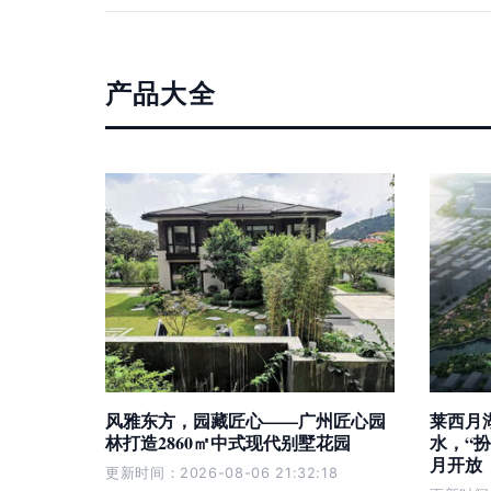
产品大全
风雅东方，园藏匠心——广州匠心园
莱西月
林打造2860㎡中式现代别墅花园
水，“
月开放
更新时间：2026-08-06 21:32:18